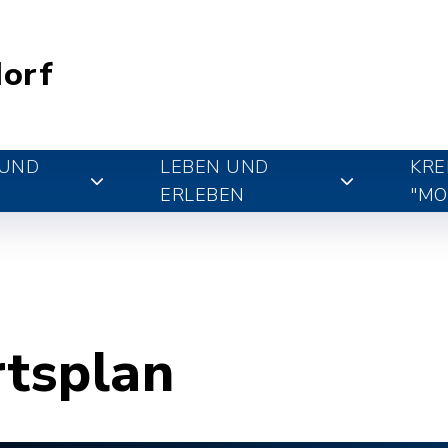
orf
 UND
LEBEN UND
KRE
ERLEBEN
"MO
rtsplan