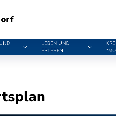
orf
 UND
LEBEN UND
KRE
ERLEBEN
"MO
rtsplan