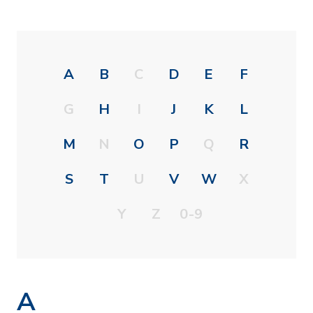
A
B
C
D
E
F
G
H
I
J
K
L
M
N
O
P
Q
R
S
T
U
V
W
X
Y
Z
0-9
A