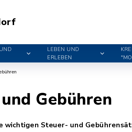
orf
 UND
LEBEN UND
KRE
ERLEBEN
"MO
ebühren
 und Gebühren
lle wichtigen Steuer- und Gebührensät