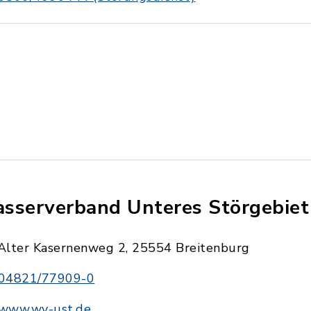
sserverband Unteres Störgebiet
Alter Kasernenweg 2, 25554 Breitenburg
04821/77909-0
www.wv-ust.de