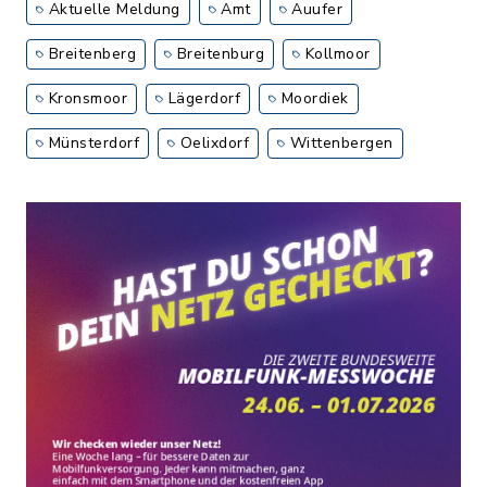
Aktuelle Meldung
Amt
Auufer
Breitenberg
Breitenburg
Kollmoor
Kronsmoor
Lägerdorf
Moordiek
Münsterdorf
Oelixdorf
Wittenbergen