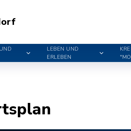
orf
 UND
LEBEN UND
KRE
ERLEBEN
"MO
rtsplan