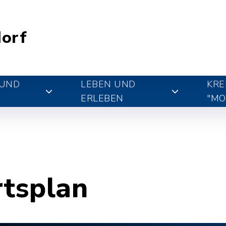
orf
 UND
LEBEN UND
KRE
ERLEBEN
"MO
rtsplan